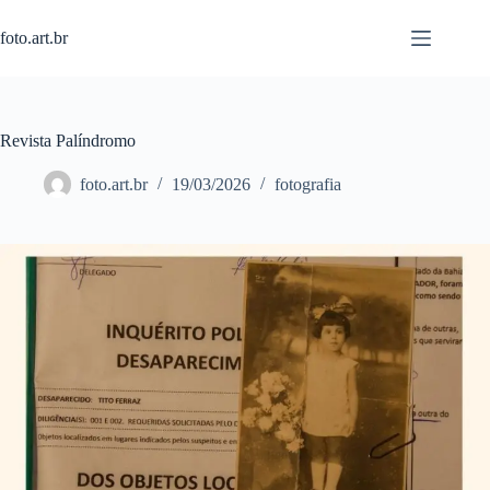
Pular
para
foto.art.br
o
conteúdo
Revista Palíndromo
foto.art.br
19/03/2026
fotografia