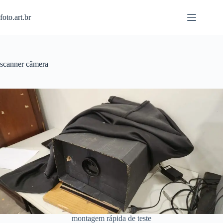
Pular
para
foto.art.br
o
conteúdo
scanner câmera
montagem rápida de teste