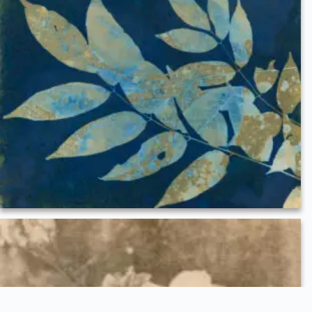
Elizabeth_Booth_NightLeaves_2024-E-Booth-750×597