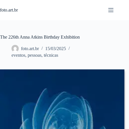
Pular
para
foto.art.br
o
conteúdo
The 226th Anna Atkins Birthday Exhibition
foto.art.br
15/03/2025
eventos
,
pessoas
,
técnicas