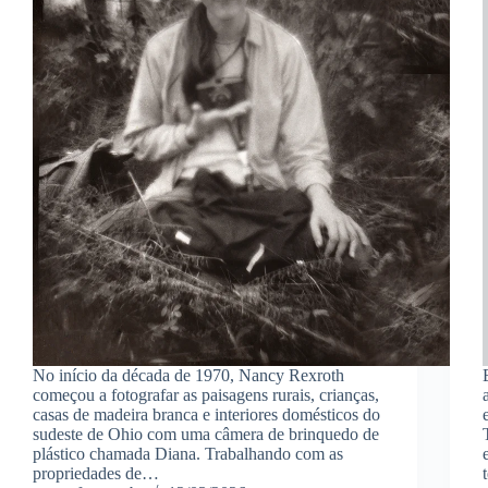
No início da década de 1970, Nancy Rexroth
começou a fotografar as paisagens rurais, crianças,
casas de madeira branca e interiores domésticos do
sudeste de Ohio com uma câmera de brinquedo de
plástico chamada Diana. Trabalhando com as
propriedades de…