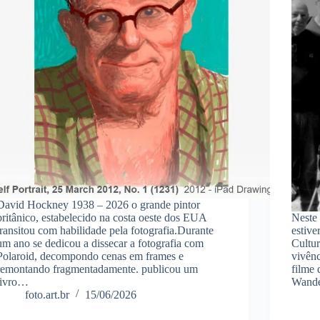
David Hockney 1938 – 2026 o grande pintor
britânico, estabelecido na costa oeste dos EUA
Neste 
transitou com habilidade pela fotografia.Durante
estive
um ano se dedicou a dissecar a fotografia com
Cultu
Polaroid, decompondo cenas em frames e
vivên
remontando fragmentadamente. publicou um
filme
livro…
Wande
foto.art.br
15/06/2026