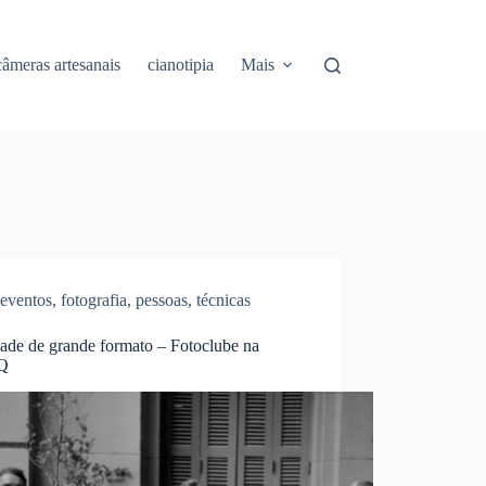
câmeras artesanais
cianotipia
Mais
eventos
,
fotografia
,
pessoas
,
técnicas
dade de grande formato – Fotoclube na
Q