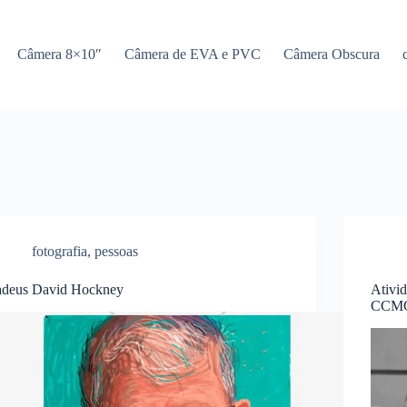
Câmera 8×10″
Câmera de EVA e PVC
Câmera Obscura
fotografia
,
pessoas
adeus David Hockney
Ativi
CCM