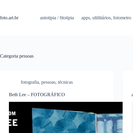
Pular
para
o
foto.art.br
antotipia / fitotipia
apps, ultilitários, fotometro
conteúdo
Categoria
pessoas
fotografia
,
pessoas
,
técnicas
Beth Lee – FOTOGRÁFICO