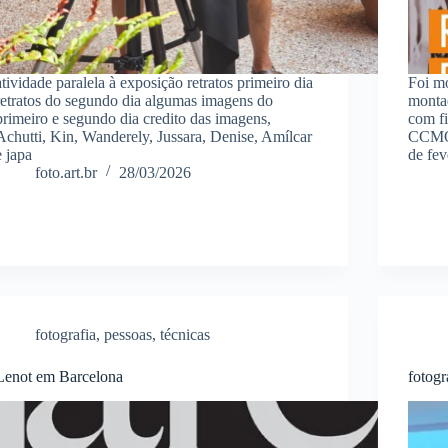
atividade paralela à exposição retratos primeiro dia
Foi m
retratos do segundo dia algumas imagens do
montad
primeiro e segundo dia credito das imagens,
com fi
Achutti, Kin, Wanderely, Jussara, Denise, Amílcar
CCMQ 
e japa
de fev
foto.art.br
28/03/2026
fotografia
,
pessoas
,
técnicas
Lenot em Barcelona
fotogr