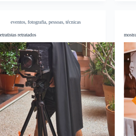
eventos
,
fotografia
,
pessoas
,
técnicas
retratistas retratados
mostra