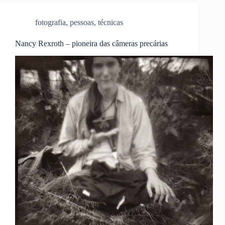
fotografia
,
pessoas
,
técnicas
Nancy Rexroth – pioneira das câmeras precárias