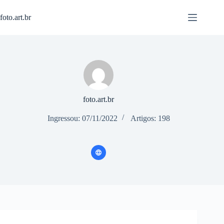
Pular
para
foto.art.br
o
conteúdo
foto.art.br
Ingressou: 07/11/2022
Artigos: 198